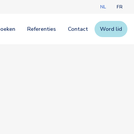
NL
FR
zoeken
Referenties
Contact
Word lid